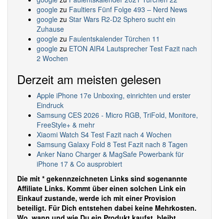
google
zu
Faultiers Fünf Folge 493 – Nerd News
google
zu
Star Wars R2-D2 Sphero sucht ein
Zuhause
google
zu
Faulentskalender Türchen 11
google
zu
ETON AIR4 Lautsprecher Test Fazit nach
2 Wochen
Derzeit am meisten gelesen
Apple iPhone 17e Unboxing, einrichten und erster
Eindruck
Samsung CES 2026 - Micro RGB, TriFold, Monitore,
FreeStyle+ & mehr
Xiaomi Watch S4 Test Fazit nach 4 Wochen
Samsung Galaxy Fold 8 Test Fazit nach 8 Tagen
Anker Nano Charger & MagSafe Powerbank für
iPhone 17 & Co ausprobiert
Die mit * gekennzeichneten Links sind sogenannte
Affiliate Links. Kommt über einen solchen Link ein
Einkauf zustande, werde ich mit einer Provision
beteiligt. Für Dich entstehen dabei keine Mehrkosten.
Wo, wann und wie Du ein Produkt kaufst, bleibt