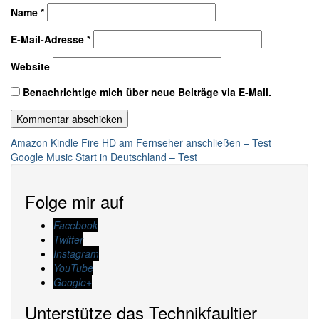
Name
*
E-Mail-Adresse
*
Website
Benachrichtige mich über neue Beiträge via E-Mail.
Beitragsnavigation
Amazon Kindle Fire HD am Fernseher anschließen – Test
Google Music Start in Deutschland – Test
Folge mir auf
Facebook
Twitter
Instagram
YouTube
Google+
Unterstütze das Technikfaultier