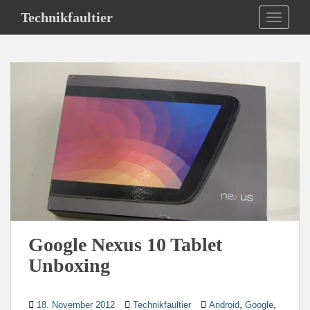
S
Technikfaultier
TOGGLE
k
i
p
t
o
m
a
i
n
c
o
n
t
e
Google Nexus 10 Tablet
n
Unboxing
t
,
,
18. November 2012
Technikfaultier
Android
Google