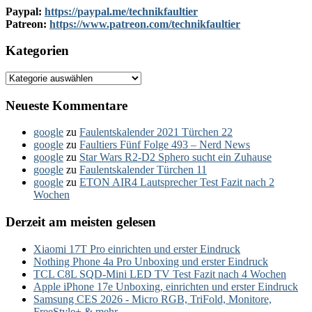
Paypal:
https://paypal.me/technikfaultier
Patreon:
https://www.patreon.com/technikfaultier
Kategorien
Kategorien
Neueste Kommentare
google
zu
Faulentskalender 2021 Türchen 22
google
zu
Faultiers Fünf Folge 493 – Nerd News
google
zu
Star Wars R2-D2 Sphero sucht ein Zuhause
google
zu
Faulentskalender Türchen 11
google
zu
ETON AIR4 Lautsprecher Test Fazit nach 2
Wochen
Derzeit am meisten gelesen
Xiaomi 17T Pro einrichten und erster Eindruck
Nothing Phone 4a Pro Unboxing und erster Eindruck
TCL C8L SQD-Mini LED TV Test Fazit nach 4 Wochen
Apple iPhone 17e Unboxing, einrichten und erster Eindruck
Samsung CES 2026 - Micro RGB, TriFold, Monitore,
FreeStyle+ & mehr