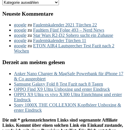
Kategorien
Neueste Kommentare
google
zu
Faulentskalender 2021 Türchen 22
google
zu
Faultiers Fünf Folge 493 – Nerd News
google
zu
Star Wars R2-D2 Sphero sucht ein Zuhause
google
zu
Faulentskalender Türchen 11
google
zu
ETON AIR4 Lautsprecher Test Fazit nach 2
Wochen
Derzeit am meisten gelesen
Anker Nano Charger & MagSafe Powerbank für iPhone 17
& Co ausprobiert
Samsung Galaxy Fold 8 Test Fazit nach 8 Tagen
OPPO Find X9 Ultra Unboxing und erster Eindruck
OPPO X9 Ultra vs vivo X300 Ultra Einrichtung und erster
Eindruck
Sony 1000X THE COLLEXION Kopfhörer Unboxing &
erster Eindruck
Die mit * gekennzeichneten Links sind sogenannte Affiliate
Links. Kommt über einen solchen Link ein Einkauf zustande,