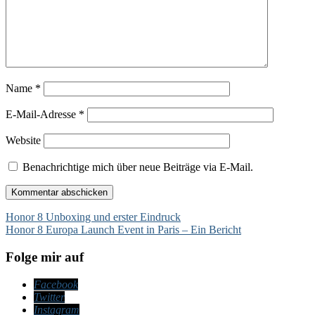
Name
*
E-Mail-Adresse
*
Website
Benachrichtige mich über neue Beiträge via E-Mail.
Beitragsnavigation
Honor 8 Unboxing und erster Eindruck
Honor 8 Europa Launch Event in Paris – Ein Bericht
Folge mir auf
Facebook
Twitter
Instagram