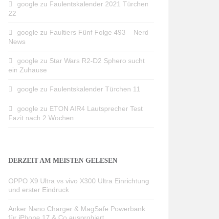
google
zu
Faulentskalender 2021 Türchen
22
google
zu
Faultiers Fünf Folge 493 – Nerd
News
google
zu
Star Wars R2-D2 Sphero sucht
ein Zuhause
google
zu
Faulentskalender Türchen 11
google
zu
ETON AIR4 Lautsprecher Test
Fazit nach 2 Wochen
DERZEIT AM MEISTEN GELESEN
OPPO X9 Ultra vs vivo X300 Ultra Einrichtung
und erster Eindruck
Anker Nano Charger & MagSafe Powerbank
für iPhone 17 & Co ausprobiert