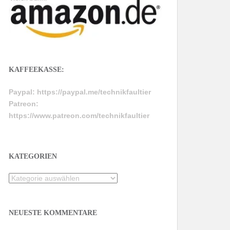
KAFFEEKASSE:
Paypal:
https://paypal.me/technikfaultier
Patreon:
https://www.patreon.com/technikfaultier
KATEGORIEN
Kategorien
NEUESTE KOMMENTARE