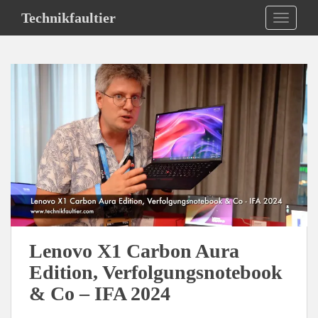
S
Technikfaultier
TOGGLE
k
i
p
t
o
m
a
i
n
c
o
n
t
e
Lenovo X1 Carbon Aura
n
Edition, Verfolgungsnotebook
t
& Co – IFA 2024