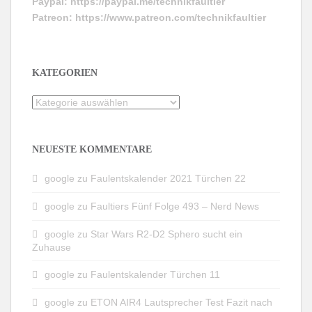
Paypal:
https://paypal.me/technikfaultier
Patreon:
https://www.patreon.com/technikfaultier
KATEGORIEN
Kategorien
NEUESTE KOMMENTARE
google
zu
Faulentskalender 2021 Türchen 22
google
zu
Faultiers Fünf Folge 493 – Nerd News
google
zu
Star Wars R2-D2 Sphero sucht ein
Zuhause
google
zu
Faulentskalender Türchen 11
google
zu
ETON AIR4 Lautsprecher Test Fazit nach