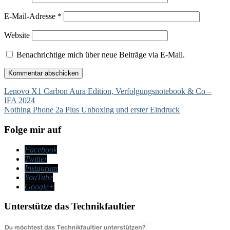
E-Mail-Adresse
*
Website
Benachrichtige mich über neue Beiträge via E-Mail.
Beitragsnavigation
Lenovo X1 Carbon Aura Edition, Verfolgungsnotebook & Co –
IFA 2024
Nothing Phone 2a Plus Unboxing und erster Eindruck
Folge mir auf
Facebook
Twitter
Instagram
YouTube
Google+
Unterstütze das Technikfaultier