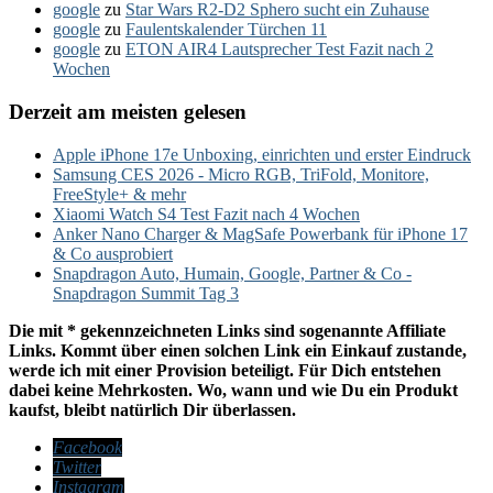
google
zu
Star Wars R2-D2 Sphero sucht ein Zuhause
google
zu
Faulentskalender Türchen 11
google
zu
ETON AIR4 Lautsprecher Test Fazit nach 2
Wochen
Derzeit am meisten gelesen
Apple iPhone 17e Unboxing, einrichten und erster Eindruck
Samsung CES 2026 - Micro RGB, TriFold, Monitore,
FreeStyle+ & mehr
Xiaomi Watch S4 Test Fazit nach 4 Wochen
Anker Nano Charger & MagSafe Powerbank für iPhone 17
& Co ausprobiert
Snapdragon Auto, Humain, Google, Partner & Co -
Snapdragon Summit Tag 3
Die mit * gekennzeichneten Links sind sogenannte Affiliate
Links. Kommt über einen solchen Link ein Einkauf zustande,
werde ich mit einer Provision beteiligt. Für Dich entstehen
dabei keine Mehrkosten. Wo, wann und wie Du ein Produkt
kaufst, bleibt natürlich Dir überlassen.
Facebook
Twitter
Instagram