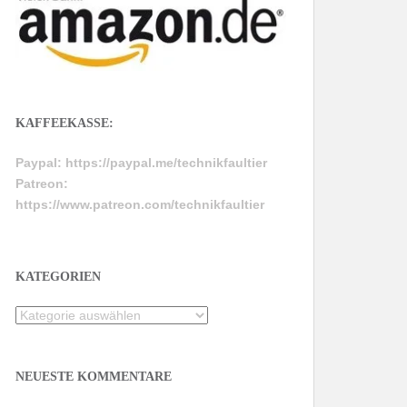
KAFFEEKASSE:
Paypal:
https://paypal.me/technikfaultier
Patreon:
https://www.patreon.com/technikfaultier
KATEGORIEN
Kategorien
NEUESTE KOMMENTARE