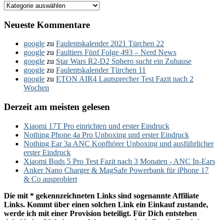
Kategorien
Neueste Kommentare
google
zu
Faulentskalender 2021 Türchen 22
google
zu
Faultiers Fünf Folge 493 – Nerd News
google
zu
Star Wars R2-D2 Sphero sucht ein Zuhause
google
zu
Faulentskalender Türchen 11
google
zu
ETON AIR4 Lautsprecher Test Fazit nach 2
Wochen
Derzeit am meisten gelesen
Xiaomi 17T Pro einrichten und erster Eindruck
Nothing Phone 4a Pro Unboxing und erster Eindruck
Nothing Ear 3a ANC Kopfhörer Unboxing und ausführlicher
erster Eindruck
Xiaomi Buds 5 Pro Test Fazit nach 3 Monaten - ANC In-Ears
Anker Nano Charger & MagSafe Powerbank für iPhone 17
& Co ausprobiert
Die mit * gekennzeichneten Links sind sogenannte Affiliate
Links. Kommt über einen solchen Link ein Einkauf zustande,
werde ich mit einer Provision beteiligt. Für Dich entstehen