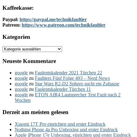
Kaffeekasse:
Paypal:
https://paypal.me/technikfaultier
Patreon:
https://www.patreon.com/technikfaultier
Kategorien
Kategorien
Neueste Kommentare
google
zu
Faulentskalender 2021 Türchen 22
google
zu
Faultiers Fünf Folge 493 – Nerd News
google
zu
Star Wars R2-D2 Sphero sucht ein Zuhause
google
zu
Faulentskalender Türchen 11
google
zu
ETON AIR4 Lautsprecher Test Fazit nach 2
Wochen
Derzeit am meisten gelesen
Xiaomi 17T Pro einrichten und erster Eindruck
Nothing Phone 4a Pro Unboxing und erster Eindruck
Apple iPhone 17e Unboxing, einrichten und erster Eindruck