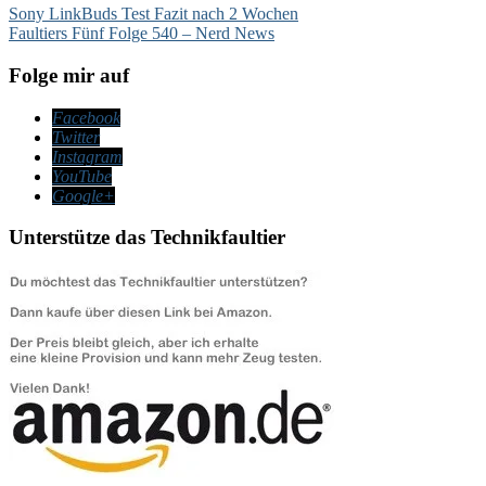
Beitragsnavigation
Sony LinkBuds Test Fazit nach 2 Wochen
Faultiers Fünf Folge 540 – Nerd News
Folge mir auf
Facebook
Twitter
Instagram
YouTube
Google+
Unterstütze das Technikfaultier