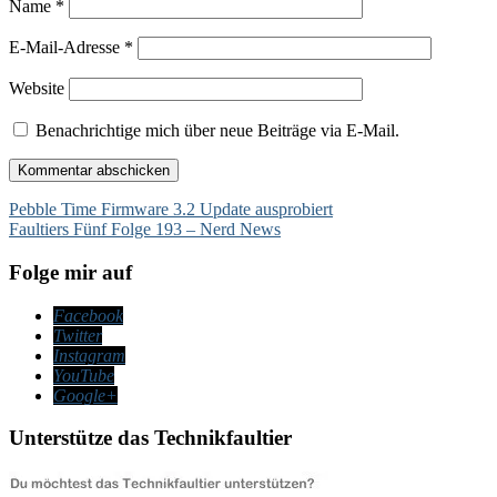
Name
*
E-Mail-Adresse
*
Website
Benachrichtige mich über neue Beiträge via E-Mail.
Beitragsnavigation
Pebble Time Firmware 3.2 Update ausprobiert
Faultiers Fünf Folge 193 – Nerd News
Folge mir auf
Facebook
Twitter
Instagram
YouTube
Google+
Unterstütze das Technikfaultier