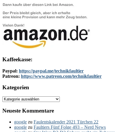
Kaffeekasse:
Paypal:
https://paypal.me/technikfaultier
Patreon:
https://www.patreon.com/technikfaultier
Kategorien
Kategorien
Neueste Kommentare
google
zu
Faulentskalender 2021 Türchen 22
google
zu
Faultiers Fünf Folge 493 – Nerd News