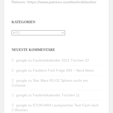
Patreon:
https://www.patreon.com/technikfaultier
KATEGORIEN
Kategorien
NEUESTE KOMMENTARE
google
zu
Faulentskalender 2021 Türchen 22
google
zu
Faultiers Fünf Folge 493 – Nerd News
google
zu
Star Wars R2-D2 Sphero sucht ein
Zuhause
google
zu
Faulentskalender Türchen 11
google
zu
ETON AIR4 Lautsprecher Test Fazit nach
2 Wochen