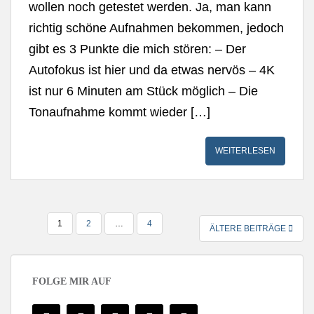
wollen noch getestet werden. Ja, man kann
richtig schöne Aufnahmen bekommen, jedoch
gibt es 3 Punkte die mich stören: – Der
Autofokus ist hier und da etwas nervös – 4K
ist nur 6 Minuten am Stück möglich – Die
Tonaufnahme kommt wieder […]
WEITERLESEN
SEITENNUMMERIERUNG
1
2
…
4
ÄLTERE BEITRÄGE
DER
BEITRÄGE
FOLGE MIR AUF