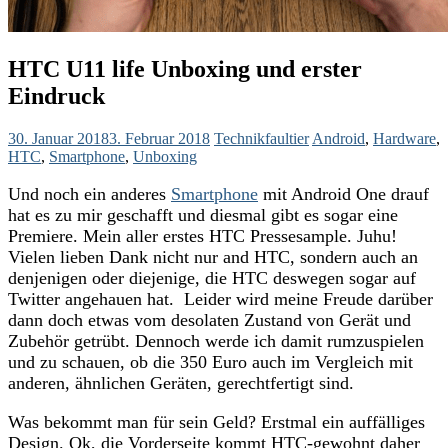
HTC U11 life Unboxing und erster
Eindruck
30. Januar 2018
3. Februar 2018
Technikfaultier
Android
,
Hardware
,
HTC
,
Smartphone
,
Unboxing
Und noch ein anderes
Smartphone
mit Android One drauf
hat es zu mir geschafft und diesmal gibt es sogar eine
Premiere. Mein aller erstes HTC Pressesample. Juhu!
Vielen lieben Dank nicht nur and HTC, sondern auch an
denjenigen oder diejenige, die HTC deswegen sogar auf
Twitter angehauen hat. Leider wird meine Freude darüber
dann doch etwas vom desolaten Zustand von Gerät und
Zubehör getrübt. Dennoch werde ich
damit rumzuspielen
und zu schauen, ob die 350 Euro auch im Vergleich mit
anderen, ähnlichen Geräten, gerechtfertigt sind.
Was bekommt man für sein Geld? Erstmal ein auffälliges
Design. Ok, die Vorderseite kommt HTC-gewohnt daher