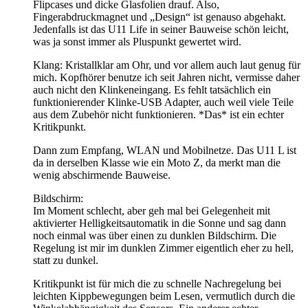
Flipcases und dicke Glasfolien drauf. Also,
Fingerabdruckmagnet und „Design“ ist genauso abgehakt.
Jedenfalls ist das U11 Life in seiner Bauweise schön leicht,
was ja sonst immer als Pluspunkt gewertet wird.
Klang: Kristallklar am Ohr, und vor allem auch laut genug für
mich. Kopfhörer benutze ich seit Jahren nicht, vermisse daher
auch nicht den Klinkeneingang. Es fehlt tatsächlich ein
funktionierender Klinke-USB Adapter, auch weil viele Teile
aus dem Zubehör nicht funktionieren. *Das* ist ein echter
Kritikpunkt.
Dann zum Empfang, WLAN und Mobilnetze. Das U11 L ist
da in derselben Klasse wie ein Moto Z, da merkt man die
wenig abschirmende Bauweise.
Bildschirm:
Im Moment schlecht, aber geh mal bei Gelegenheit mit
aktivierter Helligkeitsautomatik in die Sonne und sag dann
noch einmal was über einen zu dunklen Bildschirm. Die
Regelung ist mir im dunklen Zimmer eigentlich eher zu hell,
statt zu dunkel.
Kritikpunkt ist für mich die zu schnelle Nachregelung bei
leichten Kippbewegungen beim Lesen, vermutlich durch die