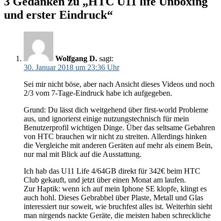
3 Gedanken zu „HTC U11 life Unboxing
und erster Eindruck“
Wolfgang D.
sagt:
30. Januar 2018 um 23:36 Uhr
Sei mir nicht böse, aber nach Ansicht dieses Videos und noch
2/3 vom 7-Tage-Eindruck habe ich aufgegeben.
Grund: Du lässt dich weitgehend über first-world Probleme
aus, und ignorierst einige nutzungstechnisch für mein
Benutzerprofil wichtigen Dinge. Über das seltsame Gebahren
von HTC brauchen wir nicht zu streiten. Allerdings hinken
die Vergleiche mit anderen Geräten auf mehr als einem Bein,
nur mal mit Blick auf die Ausstattung.
Ich hab das U11 Life 4/64GB direkt für 342€ beim HTC
Club gekauft, und jetzt über einen Monat am laufen.
Zur Haptik: wenn ich auf mein Iphone SE klopfe, klingt es
auch hohl. Dieses Gebrabbel über Plaste, Metall und Glas
interessiert nur soweit, wie bruchfest alles ist. Weiterhin sieht
man nirgends nackte Geräte, die meisten haben schreckliche