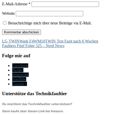
E-Mail-Adresse
*
Website
Benachrichtige mich über neue Beiträge via E-Mail.
Beitragsnavigation
LG TWINWash F4WM10TWIN Test Fazit nach 6 Wochen
Faultiers Fünf Folge 325 – Nerd News
Folge mir auf
Facebook
Twitter
Instagram
YouTube
Google+
Unterstütze das Technikfaultier