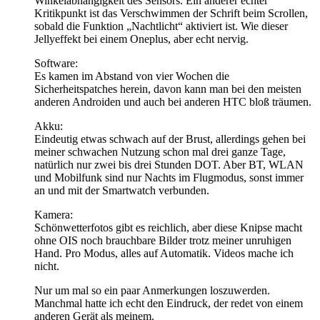
Winkelabhängigkeit des Sensors. Ein anderer echter
Kritikpunkt ist das Verschwimmen der Schrift beim Scrollen,
sobald die Funktion „Nachtlicht“ aktiviert ist. Wie dieser
Jellyeffekt bei einem Oneplus, aber echt nervig.
Software:
Es kamen im Abstand von vier Wochen die
Sicherheitspatches herein, davon kann man bei den meisten
anderen Androiden und auch bei anderen HTC bloß träumen.
Akku:
Eindeutig etwas schwach auf der Brust, allerdings gehen bei
meiner schwachen Nutzung schon mal drei ganze Tage,
natürlich nur zwei bis drei Stunden DOT. Aber BT, WLAN
und Mobilfunk sind nur Nachts im Flugmodus, sonst immer
an und mit der Smartwatch verbunden.
Kamera:
Schönwetterfotos gibt es reichlich, aber diese Knipse macht
ohne OIS noch brauchbare Bilder trotz meiner unruhigen
Hand. Pro Modus, alles auf Automatik. Videos mache ich
nicht.
Nur um mal so ein paar Anmerkungen loszuwerden.
Manchmal hatte ich echt den Eindruck, der redet von einem
anderen Gerät als meinem.