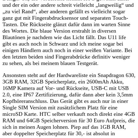
und der ein oder andere schreit vielleicht „langweilig“ und
„zu viel Rand“, aber anderen gefällt es vielleicht sogar
ganz gut mit Fingerabdrucksensor und separaten Touch-
Tasten. Die Rückseite glänzt dafür dann im warten Sinne
des Wortes. Die blaue Version erstrahlt in diversen
Blautönen je nachdem wie das Licht fällt. Das U11 life
gibt es auch noch in Schwarz und ich meine sogar bei
einigen Händlern auch noch in einer weißen Variante. Bei
den letzten beiden sind Fingerabdrücke definitiv weniger
zu sehen, als bei meinem blauen Testgerät.
Ansonsten steht auf der Hardwareliste ein Snapdragon 630,
3GB RAM, 32GB Speicherplatz, ein 2600mAh Akku,
16MP Kamera auf Vor- und Rückseite, USB-C mit USB
2.0, eine IP67 Zertifizierung, dafür dann aber kein 3,5mm
Kopfhöreranschluss. Das Gerät gibt es auch nur in einer
Single SIM Version mit zusätzlichem Platz für eine
microSD Karte. HTC selber verkauft noch direkt eine 4GB
RAM und 64GB Speicherversion für 30 Euro Aufpreis, die
sich in meinen Augen lohnen. Piep auf das 1GB RAM,
aber doppelter Speicherplatz für 30,- ist absolut in