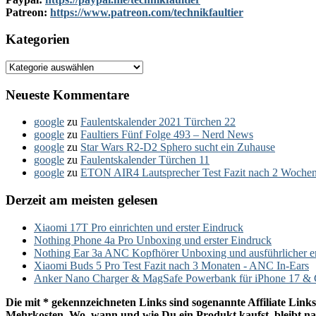
Patreon:
https://www.patreon.com/technikfaultier
Kategorien
Kategorien
Neueste Kommentare
google
zu
Faulentskalender 2021 Türchen 22
google
zu
Faultiers Fünf Folge 493 – Nerd News
google
zu
Star Wars R2-D2 Sphero sucht ein Zuhause
google
zu
Faulentskalender Türchen 11
google
zu
ETON AIR4 Lautsprecher Test Fazit nach 2 Woche
Derzeit am meisten gelesen
Xiaomi 17T Pro einrichten und erster Eindruck
Nothing Phone 4a Pro Unboxing und erster Eindruck
Nothing Ear 3a ANC Kopfhörer Unboxing und ausführlicher e
Xiaomi Buds 5 Pro Test Fazit nach 3 Monaten - ANC In-Ears
Anker Nano Charger & MagSafe Powerbank für iPhone 17 & C
Die mit * gekennzeichneten Links sind sogenannte Affiliate Links
Mehrkosten. Wo, wann und wie Du ein Produkt kaufst, bleibt nat