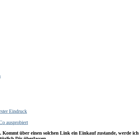
n
rster Eindruck
o ausprobiert
. Kommt über einen solchen Link ein Einkauf zustande, werde ich m
ürlich Dir überlassen.