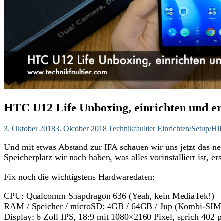
HTC U12 Life Unboxing, einrichten und e
3. Oktober 2018
3. Oktober 2018
Technikfaultier
Einrichten/Setup/Hil
Und mit etwas Abstand zur IFA schauen wir uns jetzt das n
Speicherplatz wir noch haben, was alles vorinstalliert ist, 
Fix noch die wichtigstens Hardwaredaten:
CPU: Qualcomm Snapdragon 636 (Yeah, kein MediaTek!)
RAM / Speicher / microSD: 4GB / 64GB / Jup (Kombi-SIM
Display: 6 Zoll IPS, 18:9 mit 1080×2160 Pixel, sprich 402 p