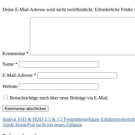
Deine E-Mail-Adresse wird nicht veröffentlicht.
Erforderliche Felder 
Kommentar
*
Name
*
E-Mail-Adresse
*
Website
Benachrichtige mich über neue Beiträge via E-Mail.
Beitragsnavigation
Inateck SSD & HDD 2,5 & 3,5 Festplattengehäuse Erfahrungsbericht
Apple HomePod sucht ein neues Zuhause