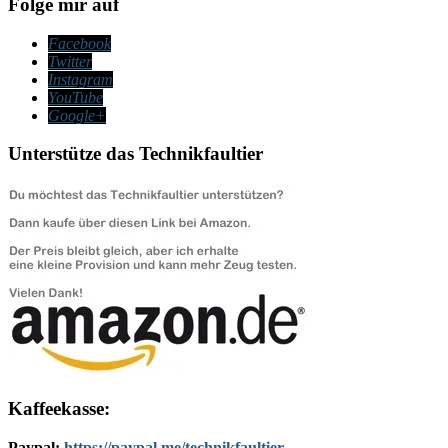
Folge mir auf
Facebook
Twitter
Instagram
YouTube
Google+
Unterstütze das Technikfaultier
Kaffeekasse:
Paypal:
https://paypal.me/technikfaultier