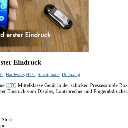
rster Eindruck
fe
,
Hardware
,
HTC
,
Smartphone
,
Unboxing
eue
HTC
Mittelklasse Gerät in der schicken Pressesample Box a
erster Einsruck vom Display, Lautsprecher und Fingerabdrucksc
-Slot)
pi.