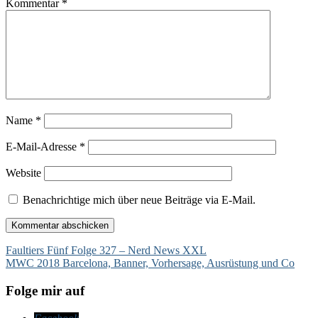
Kommentar
*
Name
*
E-Mail-Adresse
*
Website
Benachrichtige mich über neue Beiträge via E-Mail.
Beitragsnavigation
Faultiers Fünf Folge 327 – Nerd News XXL
MWC 2018 Barcelona, Banner, Vorhersage, Ausrüstung und Co
Folge mir auf