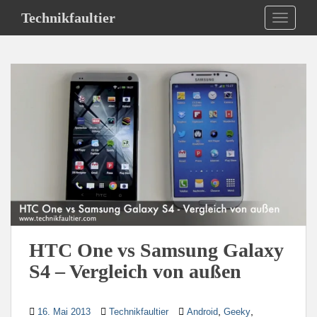
S
Technikfaultier
TOGGLE
k
i
p
t
o
m
a
i
n
c
o
n
t
e
HTC One vs Samsung Galaxy
n
S4 – Vergleich von außen
t
,
,
16. Mai 2013
Technikfaultier
Android
Geeky