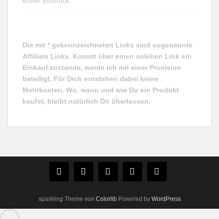
erster Eindruck
Die mit * gekennzeichneten Links sind sogenannte
Affiliate Links. Kommt über einen solchen Link ein
Einkauf zustande, werde ich mit einer Provision
beteiligt. Für Dich entstehen dabei keine
Mehrkosten. Wo, wann und wie Du ein Produkt
kaufst, bleibt natürlich Dir überlassen.
sparkling Theme von
Colorlib
Powered by
WordPress