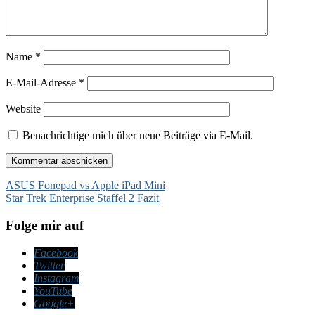
Name
*
E-Mail-Adresse
*
Website
Benachrichtige mich über neue Beiträge via E-Mail.
Beitragsnavigation
ASUS Fonepad vs Apple iPad Mini
Star Trek Enterprise Staffel 2 Fazit
Folge mir auf
Facebook
Twitter
Instagram
YouTube
Google+